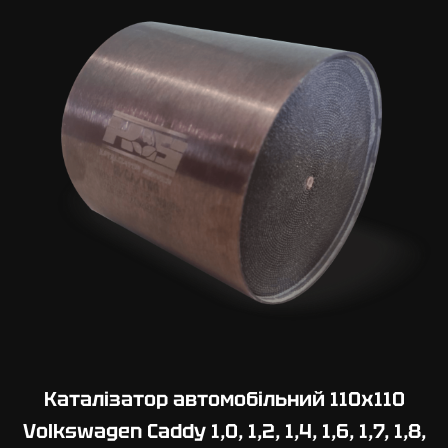
0
х
1
0
0
V
o
l
k
s
w
a
g
e
n
U
Каталізатор автомобільний 110х110
p
Volkswagen Caddy 1,0, 1,2, 1,4, 1,6, 1,7, 1,8,
1