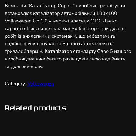
т
Компанія “Каталізатор Сервіс” виробляє, реалізує та
о
встановлює каталізатор автомобільний 100х100
р
Volkswagen Up 1,0 у мережі власних СТО. Даємо
а
гарантію 1 рік на деталь, маємо багаторічний досвід
в
робіт із вихлопними системами, що забезпечить
т
надійне функціонування Вашого автомобіля на
о
тривалий термін. Каталізатор стандарту Євро 5 нашого
м
виробництва вже багато разів довів свою надійність
о
та довговічність.
б
і
Category:
Volkswagen
л
ь
н
Related products
и
й
1
0