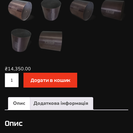
₴
14,350.00
К
Додати в кошик
а
т
а
Опис
Додаткова інформація
л
і
з
Опис
а