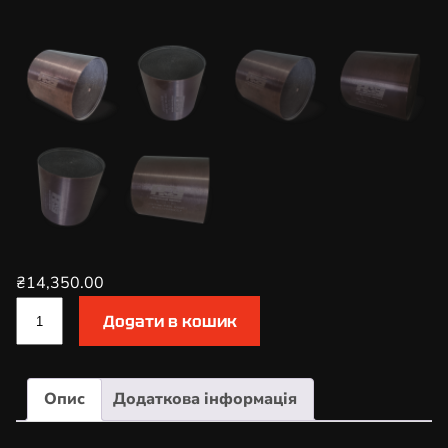
₴
14,350.00
К
Додати в кошик
а
т
а
Опис
Додаткова інформація
л
і