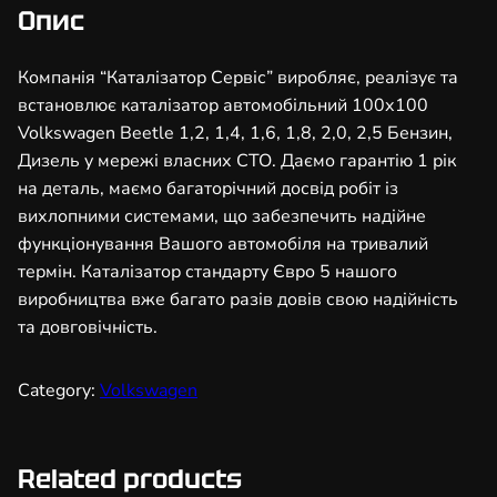
з
Опис
а
т
Компанія “Каталізатор Сервіс” виробляє, реалізує та
о
встановлює каталізатор автомобільний 100х100
р
Volkswagen Beetle 1,2, 1,4, 1,6, 1,8, 2,0, 2,5 Бензин,
а
Дизель у мережі власних СТО. Даємо гарантію 1 рік
в
на деталь, маємо багаторічний досвід робіт із
т
вихлопними системами, що забезпечить надійне
о
функціонування Вашого автомобіля на тривалий
м
термін. Каталізатор стандарту Євро 5 нашого
о
виробництва вже багато разів довів свою надійність
б
та довговічність.
і
л
Category:
Volkswagen
ь
н
и
Related products
й