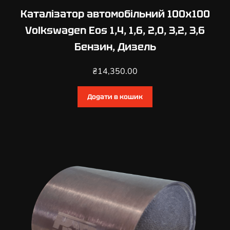
e
Каталізатор автомобільний 100х100
e
Volkswagen Eos 1,4, 1,6, 2,0, 3,2, 3,6
t
Бензин, Дизель
l
e
₴
14,350.00
1
,
2
Додати в кошик
,
1
,
4
,
1
,
6
,
1