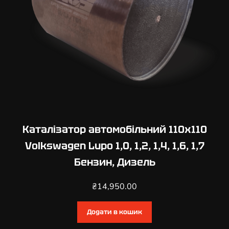
,
8
,
2
,
0
,
2
,
5
Каталізатор автомобільний 110х110
Б
Volkswagen Lupo 1,0, 1,2, 1,4, 1,6, 1,7
е
Бензин, Дизель
н
з
₴
14,950.00
и
н
,
Додати в кошик
Д