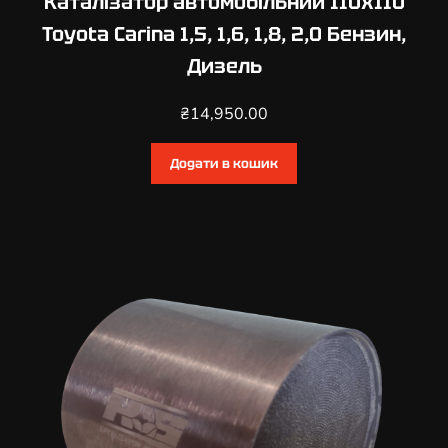
Каталізатор автомобільний 110х110
1
Toyota Carina 1,5, 1,6, 1,8, 2,0 Бензин,
,
Дизель
0
,
₴
14,950.00
1
,
3
Додати в кошик
,
1
,
4
,
1
,
5
,
1
,