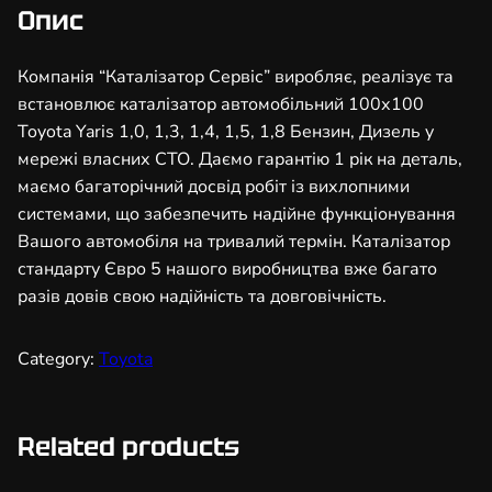
з
Опис
а
т
Компанія “Каталізатор Сервіс” виробляє, реалізує та
о
встановлює каталізатор автомобільний 100х100
р
Toyota Yaris 1,0, 1,3, 1,4, 1,5, 1,8 Бензин, Дизель у
а
мережі власних СТО. Даємо гарантію 1 рік на деталь,
в
маємо багаторічний досвід робіт із вихлопними
т
системами, що забезпечить надійне функціонування
о
Вашого автомобіля на тривалий термін. Каталізатор
м
стандарту Євро 5 нашого виробництва вже багато
о
разів довів свою надійність та довговічність.
б
і
Category:
Toyota
л
ь
н
Related products
и
й