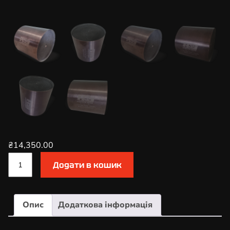
₴
14,350.00
К
Додати в кошик
а
т
а
Опис
Додаткова інформація
л
і