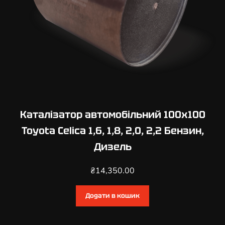
8
Б
е
н
з
и
н
,
Д
Каталізатор автомобільний 100х100
и
Toyota Celica 1,6, 1,8, 2,0, 2,2 Бензин,
з
Дизель
е
л
₴
14,350.00
ь
к
і
Додати в кошик
л
ь