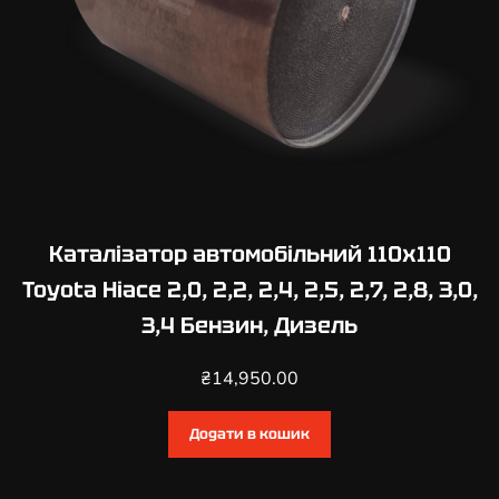
2
,
4
Б
е
н
з
и
н
Каталізатор автомобільний 110х110
,
Toyota Hiace 2,0, 2,2, 2,4, 2,5, 2,7, 2,8, 3,0,
Д
3,4 Бензин, Дизель
и
з
₴
14,950.00
е
л
ь
Додати в кошик
к
і