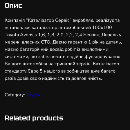
з
Опис
а
т
Компанія “Каталізатор Сервіс” виробляє, реалізує та
о
встановлює каталізатор автомобільний 100х100
р
Toyota Avensis 1,6, 1,8, 2,0, 2,2, 2,4 Бензин, Дизель у
а
мережі власних СТО. Даємо гарантію 1 рік на деталь,
в
маємо багаторічний досвід робіт із вихлопними
т
системами, що забезпечить надійне функціонування
о
Вашого автомобіля на тривалий термін. Каталізатор
м
стандарту Євро 5 нашого виробництва вже багато
о
разів довів свою надійність та довговічність.
б
і
Category:
Toyota
л
ь
н
Related products
и
й