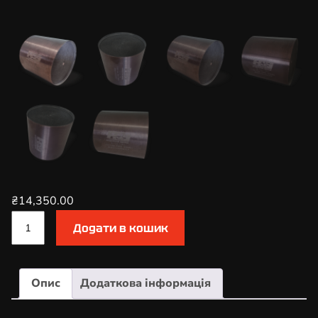
₴
14,350.00
К
Додати в кошик
а
т
а
Опис
Додаткова інформація
л
і