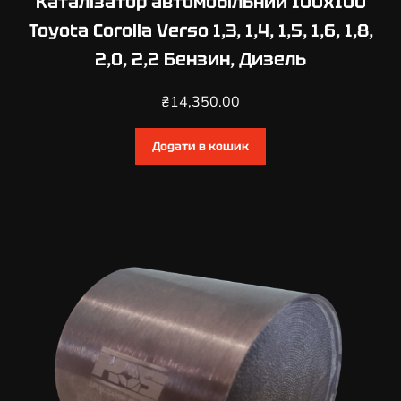
Каталізатор автомобільний 100х100
i
Toyota Corolla Verso 1,3, 1,4, 1,5, 1,6, 1,8,
s
2,0, 2,2 Бензин, Дизель
1
,
₴
14,350.00
6
,
1
Додати в кошик
,
8
,
2
,
0
,
2
,
2
,