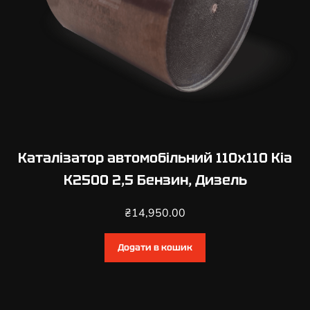
8
Б
е
н
з
и
н
,
Д
Каталізатор автомобільний 110х110 Kia
и
K2500 2,5 Бензин, Дизель
з
е
₴
14,950.00
л
ь
Додати в кошик
к
і
л
ь