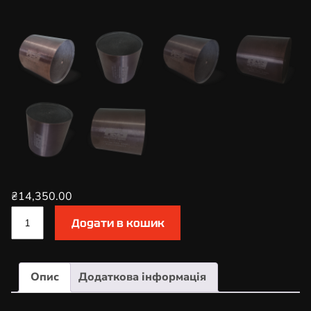
₴
14,350.00
К
Додати в кошик
а
т
а
Опис
Додаткова інформація
л
і