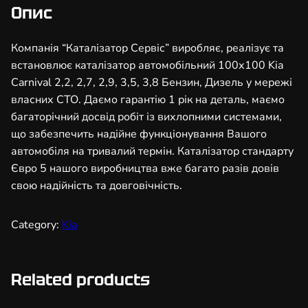
з
Опис
а
т
Компанія “Каталізатор Сервіс” виробляє, реалізує та
о
встановлює каталізатор автомобільний 100х100 Kia
р
Carnival 2,2, 2,7, 2,9, 3,5, 3,8 Бензин, Дизель у мережі
а
власних СТО. Даємо гарантію 1 рік на деталь, маємо
в
багаторічний досвід робіт із вихлопними системами,
т
що забезпечить надійне функціонування Вашого
о
автомобіля на тривалий термін. Каталізатор стандарту
м
Євро 5 нашого виробництва вже багато разів довів
о
свою надійність та довговічність.
б
і
Category:
Kia
л
ь
н
Related products
и
й