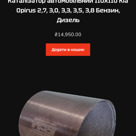
Каталізатор автомобільний 110х110 Kia
2
Opirus 2,7, 3,0, 3,3, 3,5, 3,8 Бензин,
,
Дизель
2
,
₴
14,950.00
2
,
7
Додати в кошик
,
2
,
9
,
3
,
5
,
3
,