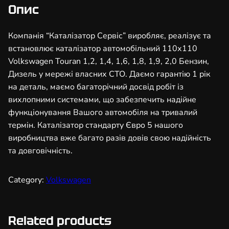
з
Опис
а
т
Компанія “Каталізатор Сервіс” виробляє, реалізує та
о
встановлює каталізатор автомобільний 110х110
р
Volkswagen Touran 1,2, 1,4, 1,6, 1,8, 1,9, 2,0 Бензин,
а
Дизель у мережі власних СТО. Даємо гарантію 1 рік
в
на деталь, маємо багаторічний досвід робіт із
т
вихлопними системами, що забезпечить надійне
о
функціонування Вашого автомобіля на тривалий
м
термін. Каталізатор стандарту Євро 5 нашого
о
виробництва вже багато разів довів свою надійність
б
та довговічність.
і
л
Category:
Volkswagen
ь
н
и
Related products
й