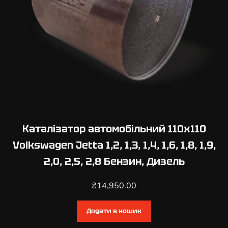
,
8
,
1
,
9
,
2
,
0
Каталізатор автомобільний 110х110
Б
Volkswagen Jetta 1,2, 1,3, 1,4, 1,6, 1,8, 1,9,
е
2,0, 2,5, 2,8 Бензин, Дизель
н
з
₴
14,950.00
и
н
,
Додати в кошик
Д