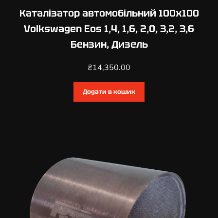
o
Каталізатор автомобільний 100х100
u
Volkswagen Eos 1,4, 1,6, 2,0, 3,2, 3,6
r
Бензин, Дизель
a
n
₴
14,350.00
1
,
2
Додати в кошик
,
1
,
4
,
1
,
6
,
1