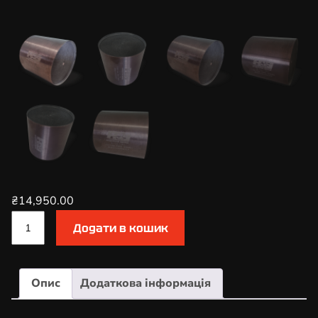
₴
14,950.00
К
Додати в кошик
а
т
а
Опис
Додаткова інформація
л
і