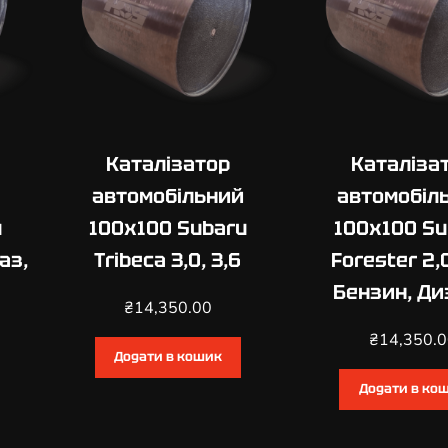
t
b
a
c
k
2
Каталізатор
Каталіза
,
0
автомобільний
автомобіл
,
u
100х100 Subaru
100х100 Su
2
Газ,
Tribeca 3,0, 3,6
Forester 2,0
,
5
Бензин, Ди
₴
14,350.00
,
3
₴
14,350.
Додати в кошик
,
0
Додати в ко
,
3