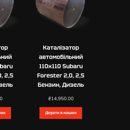
тор
Каталізатор
ьний
автомобільний
baru
110х110 Subaru
, 2,5
Forester 2,0, 2,5
зель
Бензин, Дизель
00
₴
14,950.00
шик
Додати в кошик