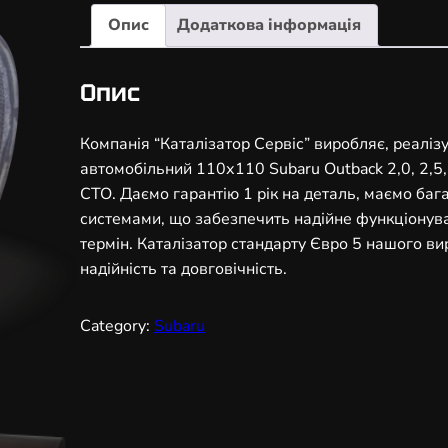
а
Опис
Додаткова інформація
л
і
з
Опис
а
т
Компанія “Каталізатор Сервіс” виробляє, реаліз
о
автомобільний 110х110 Subaru Outback 2,0, 2,5,
р
СТО. Даємо гарантію 1 рік на деталь, маємо бага
а
системами, що забезпечить надійне функціонув
в
термін. Каталізатор стандарту Євро 5 нашого ви
т
надійність та довговічність.
о
м
Category:
Subaru
о
б
і
л
ь