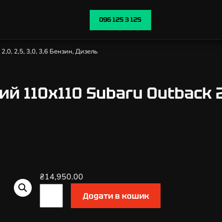
096 125 3 125
,0, 2,5, 3,0, 3,6 Бензин, Дизель
 110х110 Subaru Outback 2,0
₴
14,950.00
К
Додати в кошик
а
т