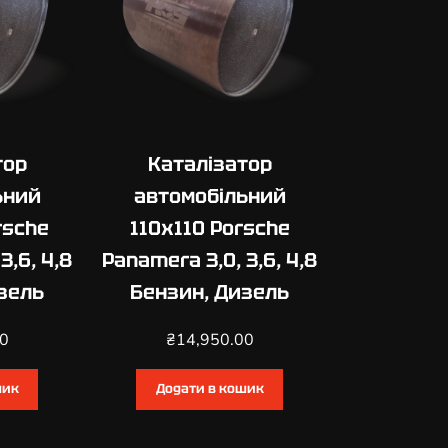
тор
Каталізатор
ьний
автомобільний
rsche
110х110 Porsche
3,6, 4,8
Panamera 3,0, 3,6, 4,8
зель
Бензин, Дизель
00
₴
14,950.00
шик
Додати в кошик