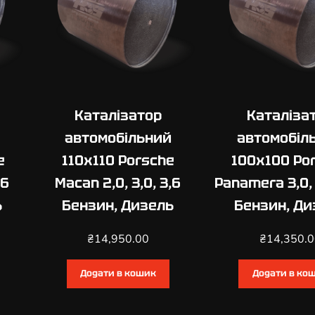
a
y
e
n
n
e
Каталізатор
Каталіза
3
,
автомобільний
автомобіл
0
e
110х110 Porsche
100х100 Po
,
,6
Macan 2,0, 3,0, 3,6
Panamera 3,0, 
3
,
ь
Бензин, Дизель
Бензин, Ди
2
,
₴
14,950.00
₴
14,350.
3
,
Додати в кошик
Додати в ко
6
,