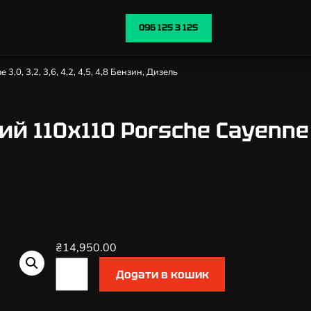
096 125 3 125
,0, 3,2, 3,6, 4,2, 4,5, 4,8 Бензин, Дизель
110х110 Porsche Cayenne 3,0,
₴
14,950.00
К
Додати в кошик
а
т