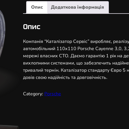
а
Опис
Додаткова інформація
л
і
з
Опис
а
т
Компанія “Каталізатор Сервіс” виробляє, реаліз
о
автомобільний 110х110 Porsche Cayenne 3,0, 3,2,
р
мережі власних СТО. Даємо гарантію 1 рік на дет
а
вихлопними системами, що забезпечить надійне
в
тривалий термін. Каталізатор стандарту Євро 5
т
довів свою надійність та довговічність.
о
м
Category:
Porsche
о
б
і
л
ь