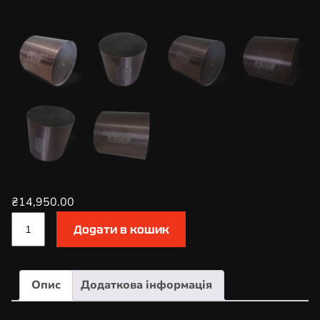
₴
14,950.00
К
Додати в кошик
а
т
а
Опис
Додаткова інформація
л
і