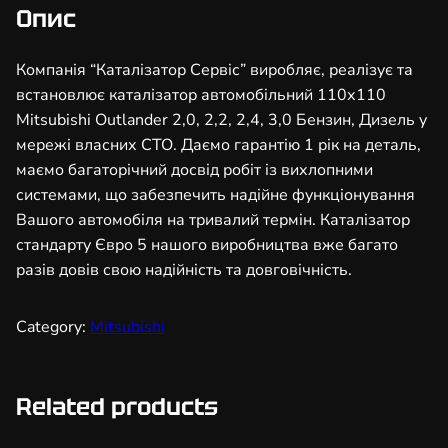
з
Опис
а
т
Компанія “Каталізатор Сервіс” виробляє, реалізує та
о
встановлює каталізатор автомобільний 110х110
р
Mitsubishi Outlander 2,0, 2,2, 2,4, 3,0 Бензин, Дизель у
а
мережі власних СТО. Даємо гарантію 1 рік на деталь,
в
маємо багаторічний досвід робіт із вихлопними
т
системами, що забезпечить надійне функціонування
о
Вашого автомобіля на тривалий термін. Каталізатор
м
стандарту Євро 5 нашого виробництва вже багато
о
разів довів свою надійність та довговічність.
б
і
Category:
Mitsubishi
л
ь
н
Related products
и
й