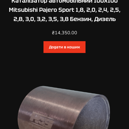
Каталізатор автомобільний 100х100
u
Mitsubishi Pajero Sport 1,8, 2,0, 2,4, 2,5,
t
2,8, 3,0, 3,2, 3,5, 3,8 Бензин, Дизель
l
a
₴
14,350.00
n
d
e
Додати в кошик
r
2
,
0
,
2
,
2
,
2
,