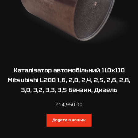
4
,
3
,
0
Б
е
н
з
Каталізатор автомобільний 110х110
и
Mitsubishi L200 1,6, 2,0, 2,4, 2,5, 2,6, 2,8,
н
3,0, 3,2, 3,3, 3,5 Бензин, Дизель
,
Д
₴
14,950.00
и
з
е
Додати в кошик
л
ь