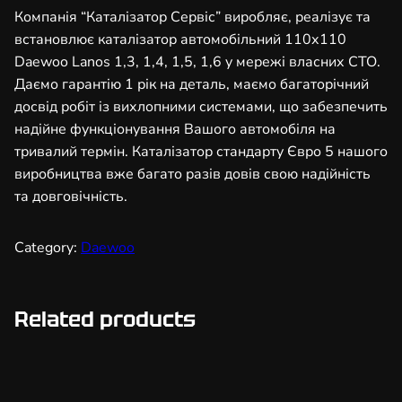
т
Компанія “Каталізатор Сервіс” виробляє, реалізує та
о
встановлює каталізатор автомобільний 110х110
р
Daewoo Lanos 1,3, 1,4, 1,5, 1,6 у мережі власних СТО.
а
Даємо гарантію 1 рік на деталь, маємо багаторічний
в
досвід робіт із вихлопними системами, що забезпечить
т
надійне функціонування Вашого автомобіля на
о
тривалий термін. Каталізатор стандарту Євро 5 нашого
м
виробництва вже багато разів довів свою надійність
о
та довговічність.
б
і
Category:
Daewoo
л
ь
н
Related products
и
й
1
1