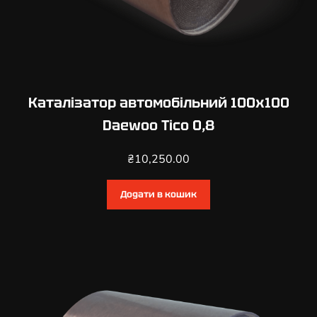
і
с
т
ь
Каталізатор автомобільний 100х100
Daewoo Tico 0,8
₴
10,250.00
Додати в кошик