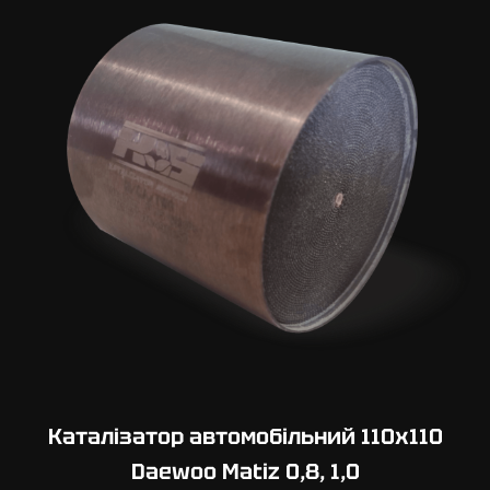
0
х
1
1
0
D
a
e
w
o
o
L
a
n
o
s
Каталізатор автомобільний 110х110
1
Daewoo Matiz 0,8, 1,0
,