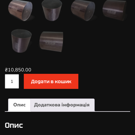
₴
10,850.00
К
Додати в кошик
а
т
а
Опис
Додаткова інформація
л
і
з
Опис
а