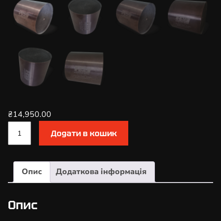
₴
14,950.00
К
Додати в кошик
а
т
а
Опис
Додаткова інформація
л
і
з
Опис
а