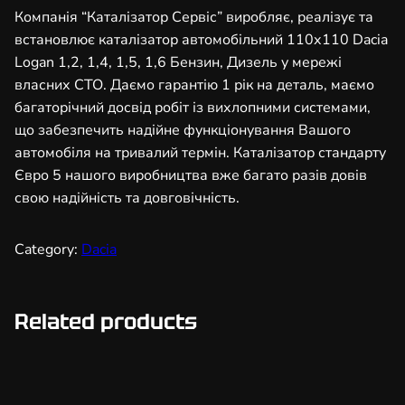
т
Компанія “Каталізатор Сервіс” виробляє, реалізує та
о
встановлює каталізатор автомобільний 110х110 Dacia
р
Logan 1,2, 1,4, 1,5, 1,6 Бензин, Дизель у мережі
а
власних СТО. Даємо гарантію 1 рік на деталь, маємо
в
багаторічний досвід робіт із вихлопними системами,
т
що забезпечить надійне функціонування Вашого
о
автомобіля на тривалий термін. Каталізатор стандарту
м
Євро 5 нашого виробництва вже багато разів довів
о
свою надійність та довговічність.
б
і
Category:
Dacia
л
ь
н
Related products
и
й
1
1