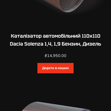
,
Д
и
з
е
л
Каталізатор автомобільний 110х110
ь
Dacia Solenza 1,4, 1,9 Бензин, Дизель
к
і
₴
14,950.00
л
ь
Додати в кошик
к
і
с
т
ь