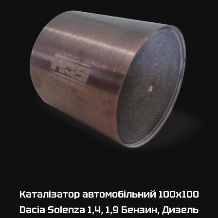
0
х
1
1
0
D
a
c
i
a
L
o
g
a
n
1
Каталізатор автомобільний 100х100
,
Dacia Solenza 1,4, 1,9 Бензин, Дизель
2