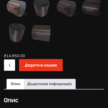
₴
14,950.00
К
Додати в кошик
а
т
а
Опис
Додаткова інформація
л
і
з
Опис
а