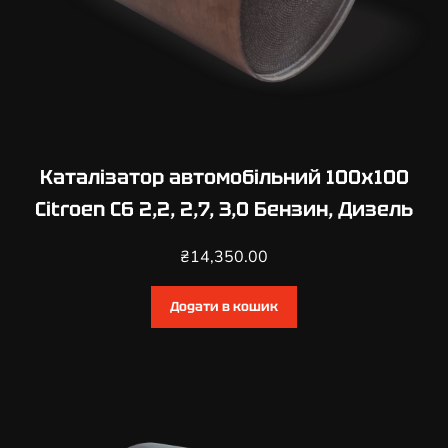
Д
и
з
е
л
ь
к
Каталізатор автомобільний 100х100
і
Citroen C6 2,2, 2,7, 3,0 Бензин, Дизель
л
ь
₴
14,350.00
к
і
Додати в кошик
с
т
ь