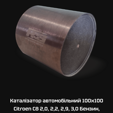
0
х
1
1
0
C
i
t
r
o
e
n
B
x
1
,
Каталізатор автомобільний 100х100
4
Citroen C8 2,0, 2,2, 2,9, 3,0 Бензин,
,