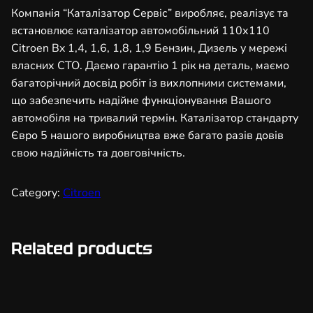
т
Компанія “Каталізатор Сервіс” виробляє, реалізує та
о
встановлює каталізатор автомобільний 110х110
р
Citroen Bx 1,4, 1,6, 1,8, 1,9 Бензин, Дизель у мережі
а
власних СТО. Даємо гарантію 1 рік на деталь, маємо
в
багаторічний досвід робіт із вихлопними системами,
т
що забезпечить надійне функціонування Вашого
о
автомобіля на тривалий термін. Каталізатор стандарту
м
Євро 5 нашого виробництва вже багато разів довів
о
свою надійність та довговічність.
б
і
Category:
Citroen
л
ь
н
Related products
и
й
1
1