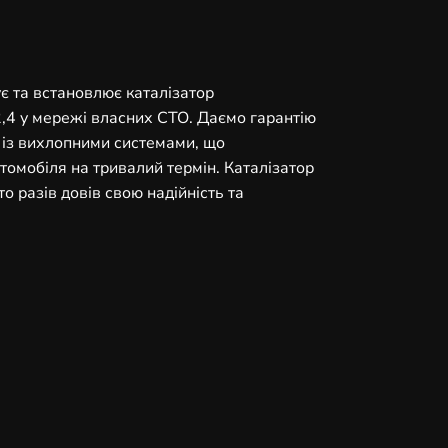
ує та встановлює каталізатор
2,4 у мережі власних СТО. Даємо гарантію
т із вихлопними системами, що
омобіля на тривалий термін. Каталізатор
 разів довів свою надійність та