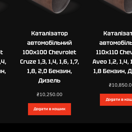
h
r
2
,
Каталізатор
Каталіза
0
,
автомобільний
автомобіл
2
t
100х100 Chevrolet
110х110 Che
,
,4,
Cruze 1,3, 1,4, 1,6, 1,7,
Aveo 1,2, 1,4, 1
2
,
ин,
1,8, 2,0 Бензин,
1,8 Бензин, 
2
Дизель
,
₴
10,850.
4
₴
10,250.00
к
Додати в ко
і
Додати в кошик
л
ь
к