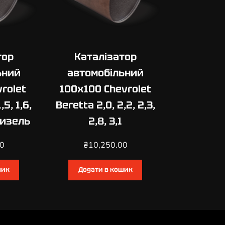
тор
Каталізатор
ьний
автомобільний
vrolet
100х100 Chevrolet
,5, 1,6,
Beretta 2,0, 2,2, 2,3,
Дизель
2,8, 3,1
00
₴
10,250.00
шик
Додати в кошик