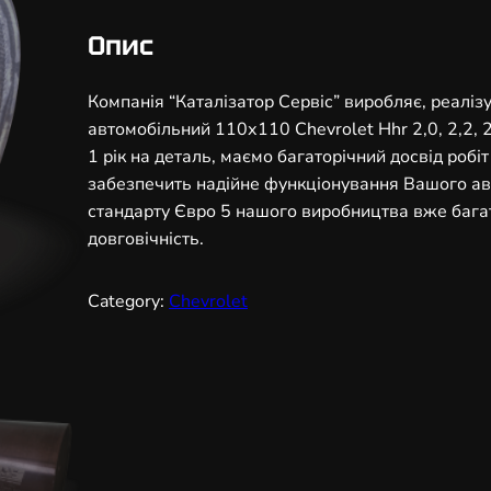
і
з
Опис
а
т
Компанія “Каталізатор Сервіс” виробляє, реаліз
о
автомобільний 110х110 Chevrolet Hhr 2,0, 2,2, 
р
1 рік на деталь, маємо багаторічний досвід робі
а
забезпечить надійне функціонування Вашого авт
в
стандарту Євро 5 нашого виробництва вже багато
т
довговічність.
о
м
Category:
Chevrolet
о
б
і
л
ь
н
и