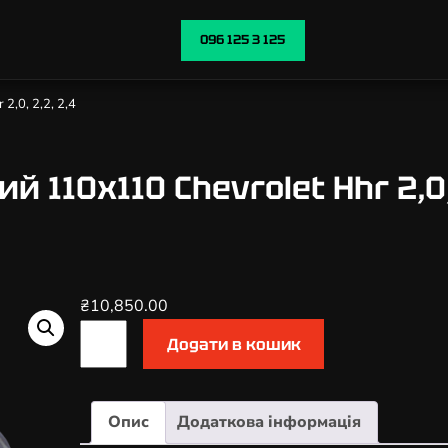
096 125 3 125
2,0, 2,2, 2,4
 110х110 Chevrolet Hhr 2,0, 
₴
10,850.00
К
Додати в кошик
а
т
а
Опис
Додаткова інформація
л