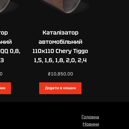
тор
Каталізатор
ьний
автомобільний
QQ 0,8,
110х110 Chery Tiggo
,3
1,5, 1,6, 1,8, 2,0, 2,4
00
₴
10,850.00
шик
Додати в кошик
Головна
Новини