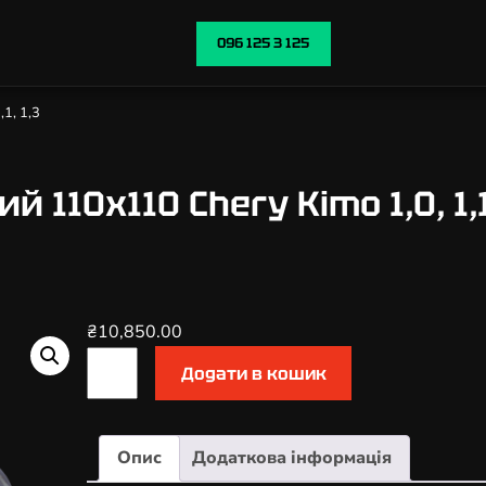
096 125 3 125
1, 1,3
110х110 Chery Kimo 1,0, 1,1,
₴
10,850.00
К
Додати в кошик
а
т
а
Опис
Додаткова інформація
л