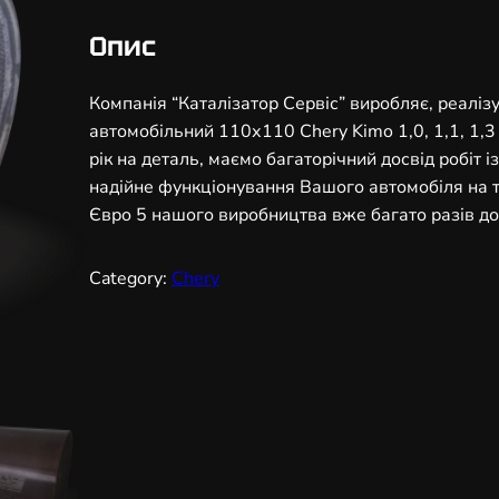
і
з
Опис
а
т
Компанія “Каталізатор Сервіс” виробляє, реаліз
о
автомобільний 110х110 Chery Kimo 1,0, 1,1, 1,3
р
рік на деталь, маємо багаторічний досвід робіт
а
надійне функціонування Вашого автомобіля на т
в
Євро 5 нашого виробництва вже багато разів дов
т
о
Category:
Chery
м
о
б
і
л
ь
н
и