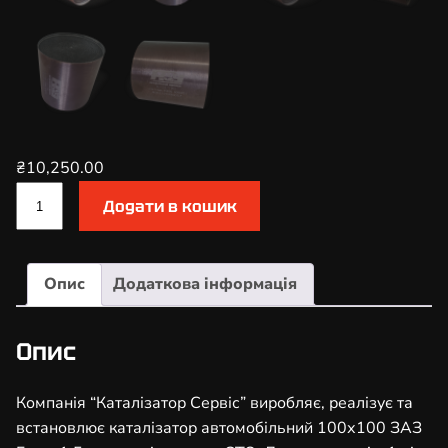
₴
10,250.00
К
Додати в кошик
а
т
а
Опис
Додаткова інформація
л
і
з
Опис
а
т
Компанія “Каталізатор Сервіс” виробляє, реалізує та
о
встановлює каталізатор автомобільний 100х100 ЗАЗ
р