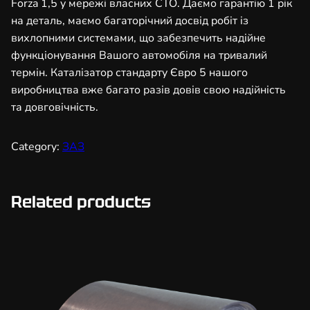
Forza 1,5 у мережі власних СТО. Даємо гарантію 1 рік
а
на деталь, маємо багаторічний досвід робіт із
в
вихлопними системами, що забезпечить надійне
т
функціонування Вашого автомобіля на тривалий
о
термін. Каталізатор стандарту Євро 5 нашого
м
виробництва вже багато разів довів свою надійність
о
та довговічність.
б
і
Category:
ЗАЗ
л
ь
н
Related products
и
й
1
0
0
х
1