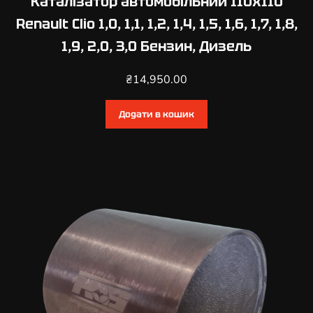
Каталізатор автомобільний 110х110
s
Renault Clio 1,0, 1,1, 1,2, 1,4, 1,5, 1,6, 1,7, 1,8,
1
1,9, 2,0, 3,0 Бензин, Дизель
,
2
₴
14,950.00
,
1
,
Додати в кошик
4
,
1
,
5
,
1
,
6
Б
е