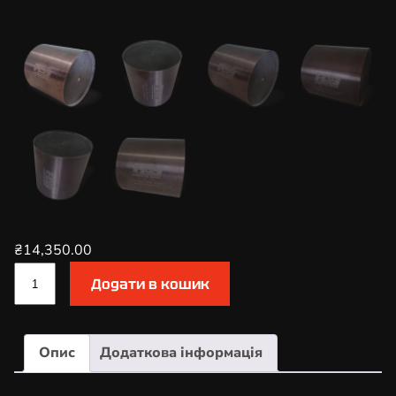
₴
14,350.00
К
Додати в кошик
а
т
а
Опис
Додаткова інформація
л
і