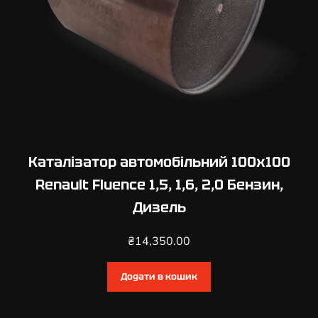
н
з
и
н
,
Д
и
з
е
Каталізатор автомобільний 100х100
л
Renault Fluence 1,5, 1,6, 2,0 Бензин,
ь
Дизель
к
і
₴
14,350.00
л
ь
к
Додати в кошик
і
с