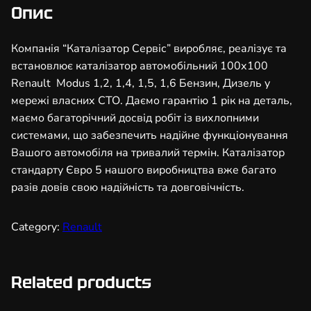
з
Опис
а
т
Компанія “Каталізатор Сервіс” виробляє, реалізує та
о
встановлює каталізатор автомобільний 100х100
р
Renault Modus 1,2, 1,4, 1,5, 1,6 Бензин, Дизель у
а
мережі власних СТО. Даємо гарантію 1 рік на деталь,
в
маємо багаторічний досвід робіт із вихлопними
т
системами, що забезпечить надійне функціонування
о
Вашого автомобіля на тривалий термін. Каталізатор
м
стандарту Євро 5 нашого виробництва вже багато
о
разів довів свою надійність та довговічність.
б
і
Category:
Renault
л
ь
н
Related products
и
й