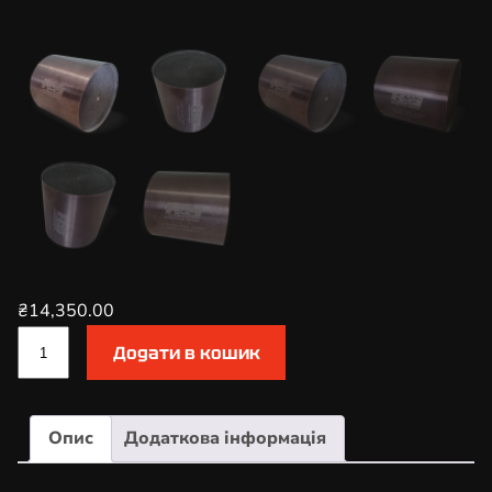
₴
14,350.00
К
Додати в кошик
а
т
а
Опис
Додаткова інформація
л
і