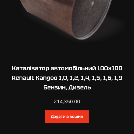
н
,
Д
и
з
е
л
ь
к
Каталізатор автомобільний 100х100
і
Renault Kangoo 1,0, 1,2, 1,4, 1,5, 1,6, 1,9
л
Бензин, Дизель
ь
к
₴
14,350.00
і
с
т
Додати в кошик
ь