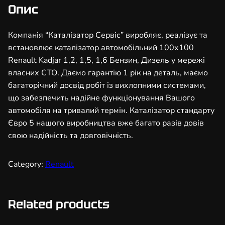
з
Опис
а
т
Компанія “Каталізатор Сервіс” виробляє, реалізує та
о
встановлює каталізатор автомобільний 100х100
р
Renault Kadjar 1,2, 1,5, 1,6 Бензин, Дизель у мережі
а
власних СТО. Даємо гарантію 1 рік на деталь, маємо
в
багаторічний досвід робіт із вихлопними системами,
т
що забезпечить надійне функціонування Вашого
о
автомобіля на тривалий термін. Каталізатор стандарту
м
Євро 5 нашого виробництва вже багато разів довів
о
свою надійність та довговічність.
б
і
Category:
Renault
л
ь
н
Related products
и
й