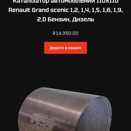
Каталізатор автомобільний 110х110
a
Renault Grand scenic 1,2, 1,4, 1,5, 1,6, 1,9,
r
2,0 Бензин, Дизель
1
,
₴
14,950.00
2
,
1
Додати в кошик
,
5
,
1
,
6
Б
е
н
з
и