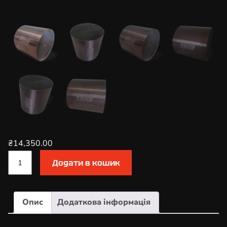
₴
14,350.00
К
Додати в кошик
а
т
а
Опис
Додаткова інформація
л
і