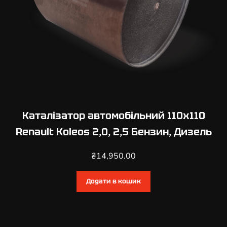
н
,
Д
и
з
е
л
ь
к
Каталізатор автомобільний 110х110
і
Renault Koleos 2,0, 2,5 Бензин, Дизель
л
ь
₴
14,950.00
к
і
Додати в кошик
с
т
ь