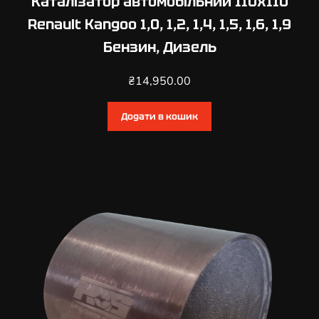
Каталізатор автомобільний 110х110
u
Renault Kangoo 1,0, 1,2, 1,4, 1,5, 1,6, 1,9
r
Бензин, Дизель
0
,
₴
14,950.00
9
,
1
Додати в кошик
,
2
,
1
,
5
Б
е
н
з
и