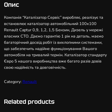
з
Опис
а
т
Компанія “Каталізатор Сервіс” виробляє, реалізує та
о
встановлює каталізатор автомобільний 100х100
р
Renault Captur 0,9, 1,2, 1,5 Бензин, Дизель у мережі
а
власних СТО. Даємо гарантію 1 рік на деталь, маємо
в
багаторічний досвід робіт із вихлопними системами,
т
що забезпечить надійне функціонування Вашого
о
автомобіля на тривалий термін. Каталізатор стандарту
м
Євро 5 нашого виробництва вже багато разів довів
о
свою надійність та довговічність.
б
і
Category:
Renault
л
ь
н
Related products
и
й