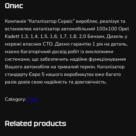
з
Опис
а
т
Компанія “Каталізатор Сервіс” виробляє, реалізує та
о
встановлює каталізатор автомобільний 100х100 Opel
р
Kadett 1,3, 1,4, 1,5, 1,6, 1,7, 1,8, 2,0 Бензин, Дизель у
а
мережі власних СТО. Даємо гарантію 1 рік на деталь,
в
маємо багаторічний досвід робіт із вихлопними
т
системами, що забезпечить надійне функціонування
о
Вашого автомобіля на тривалий термін. Каталізатор
м
стандарту Євро 5 нашого виробництва вже багато
о
разів довів свою надійність та довговічність.
б
і
Category:
Opel
л
ь
н
Related products
и
й