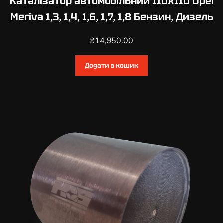
Каталізатор автомобільний 110х110 Opel
,
Meriva 1,3, 1,4, 1,6, 1,7, 1,8 Бензин, Дизель
3
,
₴
14,950.00
1
,
Додати в кошик
4
,
1
,
5
,
1
,
6
,
1
,
7