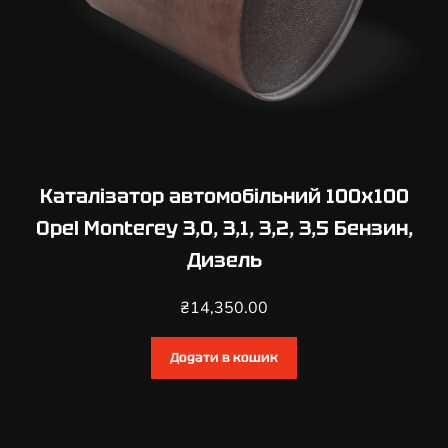
,
1
,
8
,
2
,
0
Каталізатор автомобільний 100х100
Б
Opel Monterey 3,0, 3,1, 3,2, 3,5 Бензин,
е
Дизель
н
з
₴
14,350.00
и
н
Додати в кошик
,
Д
и
з