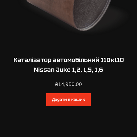
е
н
з
и
н
,
Д
и
Каталізатор автомобільний 110х110
з
Nissan Juke 1,2, 1,5, 1,6
е
л
₴
14,950.00
ь
к
Додати в кошик
і
л
ь
к
і