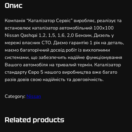
з
Опис
а
т
Компанія “Каталізатор Сервіс” виробляє, реалізує та
о
встановлює каталізатор автомобільний 100х100
р
Nissan Qashqai 1,2, 1,5, 1,6, 2,0 Бензин, Дизель у
а
мережі власних СТО. Даємо гарантію 1 рік на деталь,
в
маємо багаторічний досвід робіт із вихлопними
т
системами, що забезпечить надійне функціонування
о
Вашого автомобіля на тривалий термін. Каталізатор
м
стандарту Євро 5 нашого виробництва вже багато
о
разів довів свою надійність та довговічність.
б
і
Category:
Nissan
л
ь
н
Related products
и
й