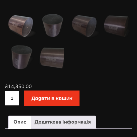
₴
14,350.00
К
Додати в кошик
а
т
а
Опис
Додаткова інформація
л
і