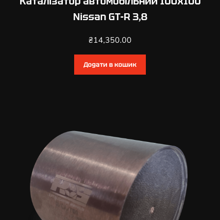
Каталізатор автомобільний 100х100
a
Nissan GT-R 3,8
i
1
₴
14,350.00
,
2
Додати в кошик
,
1
,
5
,
1
,
6
,
2
,
0
Б