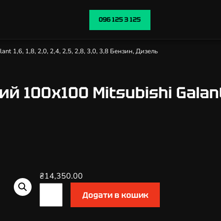
096 125 3 125
 1,6, 1,8, 2,0, 2,4, 2,5, 2,8, 3,0, 3,8 Бензин, Дизель
100х100 Mitsubishi Galant 1,6,
₴
14,350.00
К
Додати в кошик
а
т