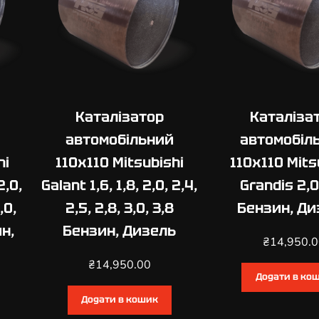
h
i
G
a
l
a
Каталізатор
Каталіза
n
t
автомобільний
автомобіл
1
hi
110х110 Mitsubishi
110х110 Mits
,
2,0,
Galant 1,6, 1,8, 2,0, 2,4,
Grandis 2,0
6
,
,0,
2,5, 2,8, 3,0, 3,8
Бензин, Ди
1
ин,
Бензин, Дизель
,
₴
14,950.
8
₴
14,950.00
,
Додати в ко
2
Додати в кошик
,