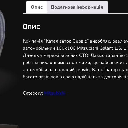
а
Опис
Додаткова інформація
л
і
з
Опис
а
т
Компанія “Каталізатор Сервіс” виробляє, реаліз
о
автомобільний 100х100 Mitsubishi Galant 1,6, 1,8, 
р
Дизель у мережі власних СТО. Даємо гарантію 1 
а
робіт із вихлопними системами, що забезпечит
в
автомобіля на тривалий термін. Каталізатор ст
т
багато разів довів свою надійність та довговічніс
о
м
Category:
Mitsubishi
о
б
і
л
ь