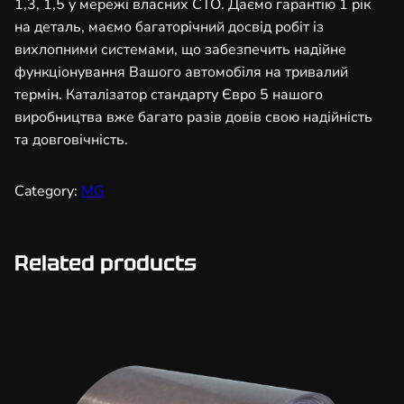
1,3, 1,5 у мережі власних СТО. Даємо гарантію 1 рік
а
на деталь, маємо багаторічний досвід робіт із
в
вихлопними системами, що забезпечить надійне
т
функціонування Вашого автомобіля на тривалий
о
термін. Каталізатор стандарту Євро 5 нашого
м
виробництва вже багато разів довів свою надійність
о
та довговічність.
б
і
Category:
MG
л
ь
н
Related products
и
й
1
0
0
х
1