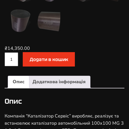
₴
14,350.00
К
Додати в кошик
а
т
а
Опис
Додаткова інформація
л
і
з
Опис
а
т
Компанія “Каталізатор Сервіс” виробляє, реалізує та
о
встановлює каталізатор автомобільний 100х100 MG 3
р