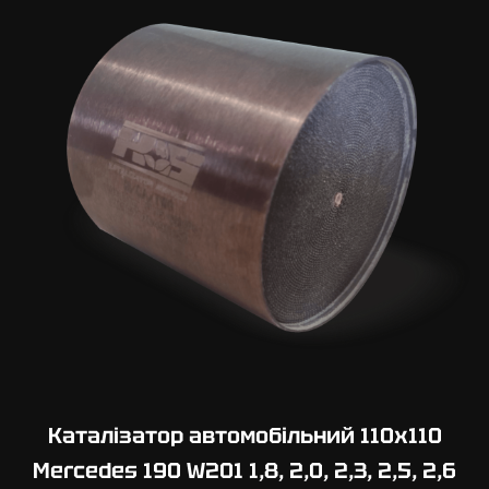
0
х
1
0
0
M
e
r
c
e
d
e
s
S
L
S
Каталізатор автомобільний 110х110
6
Mercedes 190 W201 1,8, 2,0, 2,3, 2,5, 2,6
,