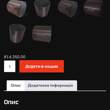
₴
14,350.00
К
Додати в кошик
а
т
а
Опис
Додаткова інформація
л
і
з
Опис
а