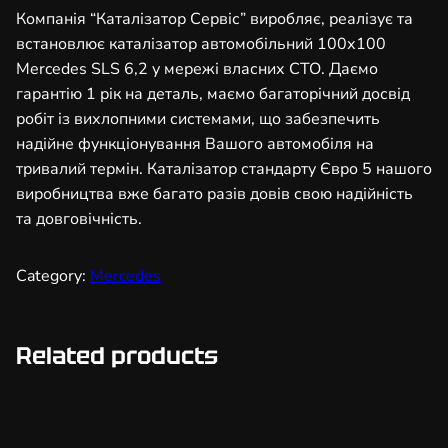
т
Компанія “Каталізатор Сервіс” виробляє, реалізує та
о
встановлює каталізатор автомобільний 100х100
р
Mercedes SLS 6,2 у мережі власних СТО. Даємо
а
гарантію 1 рік на деталь, маємо багаторічний досвід
в
робіт із вихлопними системами, що забезпечить
т
надійне функціонування Вашого автомобіля на
о
тривалий термін. Каталізатор стандарту Євро 5 нашого
м
виробництва вже багато разів довів свою надійність
о
та довговічність.
б
і
Category:
Mercedes
л
ь
н
Related products
и
й
1
0