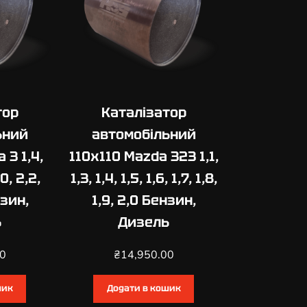
тор
Каталізатор
ьний
автомобільний
 3 1,4,
110х110 Mazda 323 1,1,
,0, 2,2,
1,3, 1,4, 1,5, 1,6, 1,7, 1,8,
нзин,
1,9, 2,0 Бензин,
ь
Дизель
00
₴
14,950.00
шик
Додати в кошик