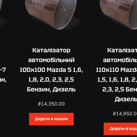
1
,
1
,
1
,
Каталізатор
Каталіза
2
,
автомобільний
автомобіл
1
-7
100х100 Mazda 5 1,6,
110х110 Mazda
,
ин,
1,8, 2,0, 2,3, 2,5
1,5, 1,6, 1,8, 2
2
5
Бензин, Дизель
2,3, 2,5 Бе
,
Дизел
1
₴
14,350.00
,
₴
14,950.
3
Додати в кошик
,
Додати в ко
1