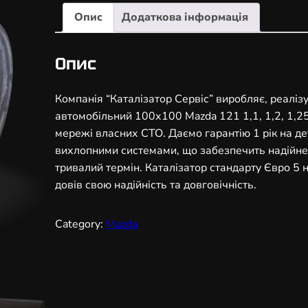
а
Опис
Додаткова інформація
л
і
з
Опис
а
т
Компанія “Каталізатор Сервіс” виробляє, реаліз
о
автомобільний 100х100 Mazda 121 1,1, 1,2, 1,25, 
р
мережі власних СТО. Даємо гарантію 1 рік на дет
а
вихлопними системами, що забезпечить надійне
в
тривалий термін. Каталізатор стандарту Євро 5
т
довів свою надійність та довговічність.
о
м
Category:
Mazda
о
б
і
л
ь