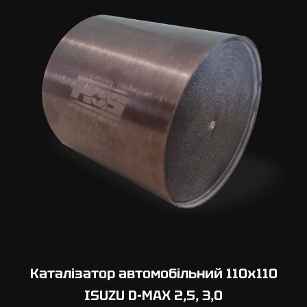
0
х
1
0
0
I
S
U
Z
U
D
-
M
A
X
2
Каталізатор автомобільний 110х110
,
ISUZU D-MAX 2,5, 3,0
5