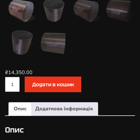
₴
14,350.00
К
Додати в кошик
а
т
а
Опис
Додаткова інформація
л
і
з
Опис
а