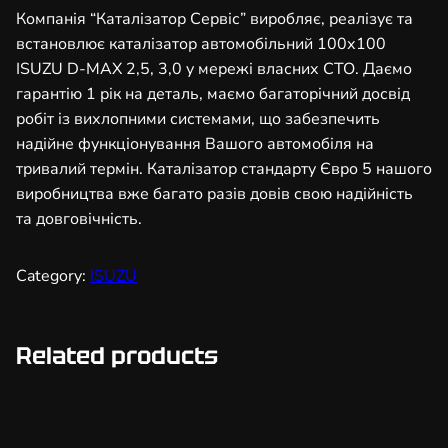
т
Компанія “Каталізатор Сервіс” виробляє, реалізує та
о
встановлює каталізатор автомобільний 100х100
р
ISUZU D-MAX 2,5, 3,0 у мережі власних СТО. Даємо
а
гарантію 1 рік на деталь, маємо багаторічний досвід
в
робіт із вихлопними системами, що забезпечить
т
надійне функціонування Вашого автомобіля на
о
тривалий термін. Каталізатор стандарту Євро 5 нашого
м
виробництва вже багато разів довів свою надійність
о
та довговічність.
б
і
Category:
ISUZU
л
ь
н
Related products
и
й
1
0