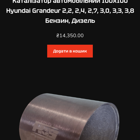
Каталізатор автомобільний 100х100
i
Hyundai Grandeur 2,2, 2,4, 2,7, 3,0, 3,3, 3,8
x
Бензин, Дизель
1
,
₴
14,350.00
5
,
1
Додати в кошик
,
6
,
1
,
8
Б
е
н
з
и