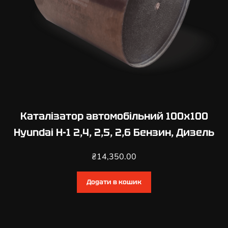
н
,
Д
и
з
е
л
ь
к
Каталізатор автомобільний 100х100
і
Hyundai H-1 2,4, 2,5, 2,6 Бензин, Дизель
л
ь
₴
14,350.00
к
і
Додати в кошик
с
т
ь