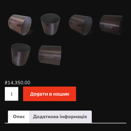
₴
14,350.00
К
Додати в кошик
а
т
а
Опис
Додаткова інформація
л
і