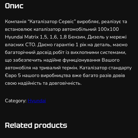
з
Опис
а
т
Компанія “Каталізатор Сервіс” виробляє, реалізує та
о
встановлює каталізатор автомобільний 100х100
р
Hyundai Matrix 1,5, 1,6, 1,8 Бензин, Дизель у мережі
а
власних СТО. Даємо гарантію 1 рік на деталь, маємо
в
багаторічний досвід робіт із вихлопними системами,
т
що забезпечить надійне функціонування Вашого
о
автомобіля на тривалий термін. Каталізатор стандарту
м
Євро 5 нашого виробництва вже багато разів довів
о
свою надійність та довговічність.
б
і
Category:
Hyundai
л
ь
н
Related products
и
й