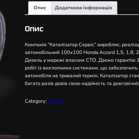
а
Опис
Додаткова інформація
л
і
з
Опис
а
т
Компанія “Каталізатор Сервіс” виробляє, реаліз
о
автомобільний 100х100 Honda Accord 1,5, 1,8, 2,0,
р
Дизель у мережі власних СТО. Даємо гарантію 1 
а
робіт із вихлопними системами, що забезпечит
в
автомобіля на тривалий термін. Каталізатор ст
т
багато разів довів свою надійність та довговічніс
о
м
Category:
Honda
о
б
і
л
ь