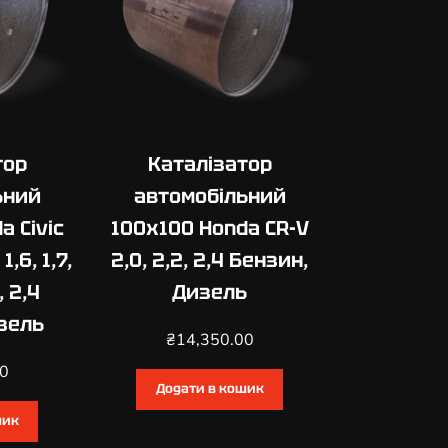
тор
Каталізатор
ьний
автомобільний
a Civic
100х100 Honda CR-V
 1,6, 1,7,
2,0, 2,2, 2,4 Бензин,
, 2,4
Дизель
зель
₴
14,350.00
00
Додати в кошик
шик