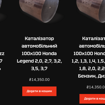
o
r
d
1
,
5
Каталізатор
Каталіза
,
1
автомобільний
автомобіл
,
zz
100х100 Honda
100х100 Hond
8
,7
Legend 2,0, 2,7, 3,2,
1,2, 1,3, 1,4, 1,5,
,
2
ь
3,5, 3,7
1,8, 2,0, 2,2
,
Бензин, Ди
0
₴
14,350.00
,
₴
14,350.
2
Додати в кошик
,
Додати в ко
2