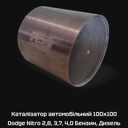
0
х
1
0
0
D
o
d
g
e
R
a
m
V
a
n
Каталізатор автомобільний 100х100
2
Dodge Nitro 2,8, 3,7, 4,0 Бензин, Дизель
,