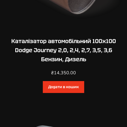
к
і
с
т
ь
Каталізатор автомобільний 100х100
Dodge Journey 2,0, 2,4, 2,7, 3,5, 3,6
Бензин, Дизель
₴
14,350.00
Додати в кошик