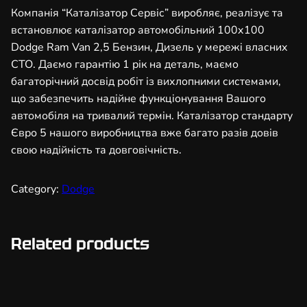
т
Компанія “Каталізатор Сервіс” виробляє, реалізує та
о
встановлює каталізатор автомобільний 100х100
р
Dodge Ram Van 2,5 Бензин, Дизель у мережі власних
а
СТО. Даємо гарантію 1 рік на деталь, маємо
в
багаторічний досвід робіт із вихлопними системами,
т
що забезпечить надійне функціонування Вашого
о
автомобіля на тривалий термін. Каталізатор стандарту
м
Євро 5 нашого виробництва вже багато разів довів
о
свою надійність та довговічність.
б
і
Category:
Dodge
л
ь
н
Related products
и
й
1
0