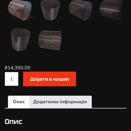
₴
14,350.00
К
Додати в кошик
а
т
а
Опис
Додаткова інформація
л
і
з
Опис
а