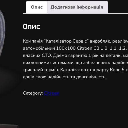
а
Опис
Додаткова інформація
л
і
з
Опис
а
т
Компанія “Каталізатор Сервіс” виробляє, реаліз
о
автомобільний 100х100 Citroen C3 1,0, 1,1, 1,2, 
р
власних СТО. Даємо гарантію 1 рік на деталь, ма
а
вихлопними системами, що забезпечить надійне
в
тривалий термін. Каталізатор стандарту Євро 5
т
довів свою надійність та довговічність.
о
м
Category:
Citroen
о
б
і
л
ь