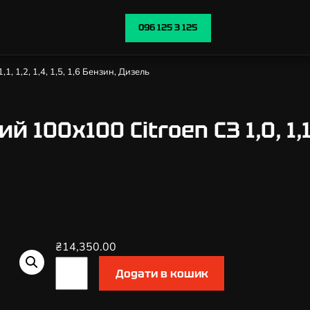
096 125 3 125
1, 1,2, 1,4, 1,5, 1,6 Бензин, Дизель
00х100 Citroen C3 1,0, 1,1, 1
₴
14,350.00
К
Додати в кошик
а
т