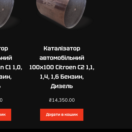
тор
Каталізатор
ьний
автомобільний
 C1 1,0,
100х100 Citroen C2 1,1,
нзин,
1,4, 1,6 Бензин,
ь
Дизель
00
₴
14,350.00
шик
Додати в кошик