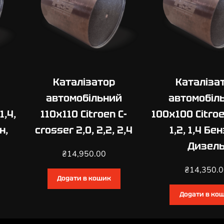
3
1
,
0
,
1
Каталізатор
Каталіза
,
1
автомобільний
автомобіл
,
1,4,
110х110 Citroen C-
100х100 Citroen
1
н,
crosser 2,0, 2,2, 2,4
1,2, 1,4 Бе
,
2
Дизел
₴
14,950.00
,
1
₴
14,350.
Додати в кошик
,
4
Додати в ко
,
1