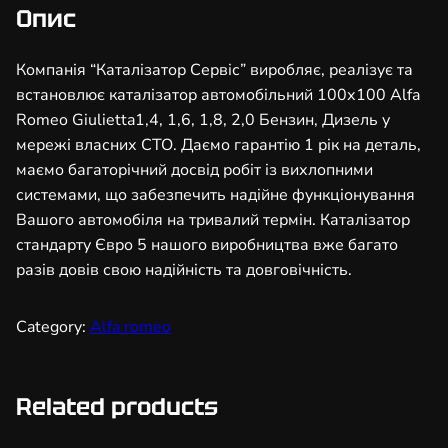
з
Опис
а
т
Компанія “Каталізатор Сервіс” виробляє, реалізує та
о
встановлює каталізатор автомобільний 100х100 Alfa
р
Romeo Giulietta1,4, 1,6, 1,8, 2,0 Бензин, Дизель у
а
мережі власних СТО. Даємо гарантію 1 рік на деталь,
в
маємо багаторічний досвід робіт із вихлопними
т
системами, що забезпечить надійне функціонування
о
Вашого автомобіля на тривалий термін. Каталізатор
м
стандарту Євро 5 нашого виробництва вже багато
о
разів довів свою надійність та довговічність.
б
і
Category:
Alfa romeo
л
ь
н
Related products
и
й