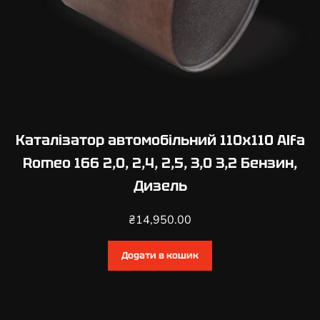
,
2
,
0
Б
е
н
з
Каталізатор автомобільний 110х110 Alfa
и
Romeo 166 2,0, 2,4, 2,5, 3,0 3,2 Бензин,
н
Дизель
,
Д
₴
14,950.00
и
з
Додати в кошик
е
л
ь
к