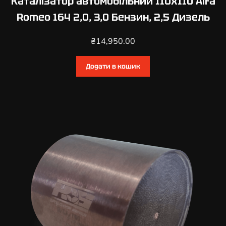
Каталізатор автомобільний 110х110 Alfa
u
Romeo 164 2,0, 3,0 Бензин, 2,5 Дизель
l
i
₴
14,950.00
e
t
Додати в кошик
t
a
1
,
4
,
1
,
6
,
1
,
8