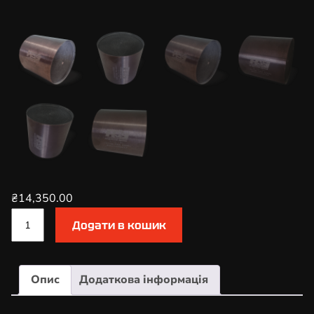
₴
14,350.00
К
Додати в кошик
а
т
а
Опис
Додаткова інформація
л
і