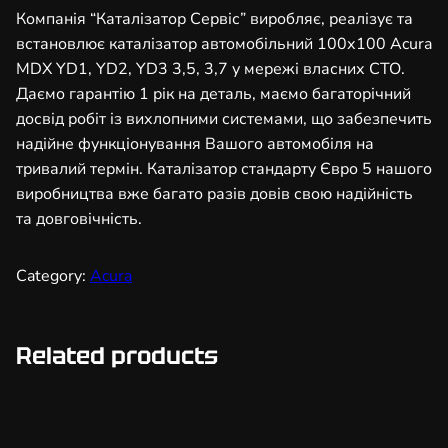
т
Компанія “Каталізатор Сервіс” виробляє, реалізує та
о
встановлює каталізатор автомобільний 100х100 Acura
р
MDX YD1, YD2, YD3 3,5, 3,7 у мережі власних СТО.
а
Даємо гарантію 1 рік на деталь, маємо багаторічний
в
досвід робіт із вихлопними системами, що забезпечить
т
надійне функціонування Вашого автомобіля на
о
тривалий термін. Каталізатор стандарту Євро 5 нашого
м
виробництва вже багато разів довів свою надійність
о
та довговічність.
б
і
Category:
Acura
л
ь
н
Related products
и
й
1
0