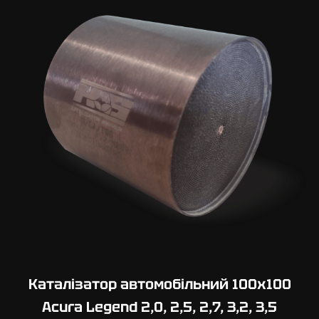
0
х
1
0
0
A
c
u
r
a
M
D
X
Y
D
1
Каталізатор автомобільний 100х100
,
Acura Legend 2,0, 2,5, 2,7, 3,2, 3,5
Y