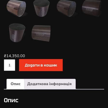
₴
14,350.00
К
Додати в кошик
а
т
а
Опис
Додаткова інформація
л
і
з
Опис
а