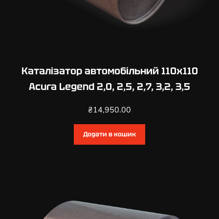
і
с
т
ь
Каталізатор автомобільний 110х110
Acura Legend 2,0, 2,5, 2,7, 3,2, 3,5
₴
14,950.00
Додати в кошик