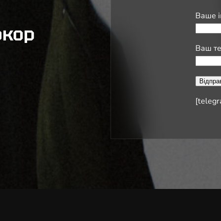
Ваше і
окор
Ваш т
[teleg