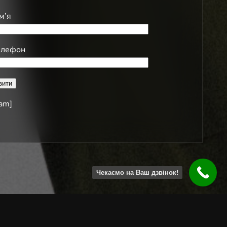
м’я
елефон
ram]
Чекаємо на Ваш дзвінок!