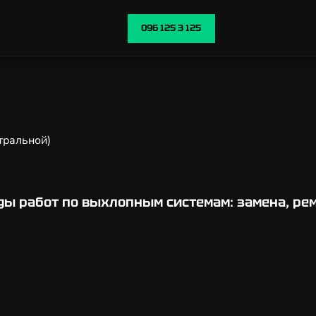
096 125 3 125
нтральной)
ды работ по выхлопным системам: замена, рем