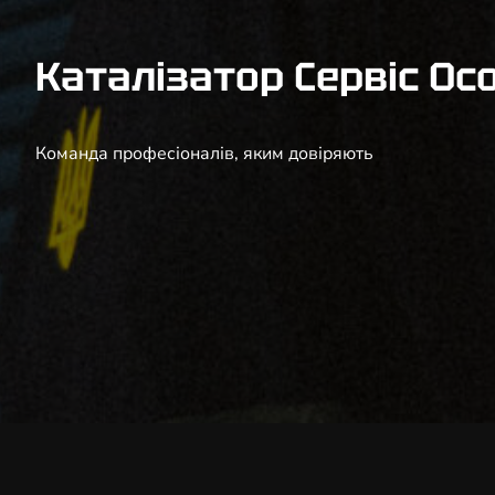
Каталізатор Сервіс Ос
Команда професіоналів, яким довіряють